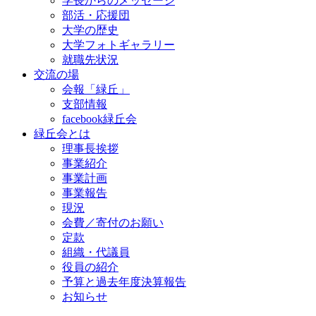
学長からのメッセージ
部活・応援団
大学の歴史
大学フォトギャラリー
就職先状況
交流の場
会報「緑丘」
支部情報
facebook緑丘会
緑丘会とは
理事長挨拶
事業紹介
事業計画
事業報告
現況
会費／寄付のお願い
定款
組織・代議員
役員の紹介
予算と過去年度決算報告
お知らせ