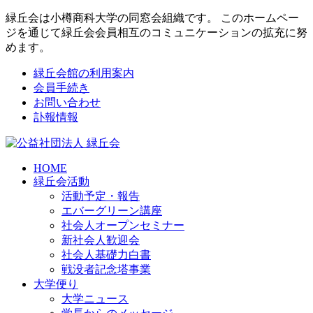
緑丘会は小樽商科大学の同窓会組織です。 このホームペー
ジを通じて緑丘会会員相互のコミュニケーションの拡充に努
めます。
緑丘会館の利用案内
会員手続き
お問い合わせ
訃報情報
HOME
緑丘会活動
活動予定・報告
エバーグリーン講座
社会人オープンセミナー
新社会人歓迎会
社会人基礎力白書
戦没者記念塔事業
大学便り
大学ニュース