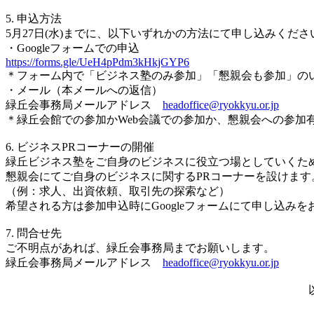
5. 申込方法
5月27日(水)までに、以下いずれかの方法にて申し込みく
・Googleフォームでの申込
https://forms.gle/UeH4pPdm3kHkjGYP6
＊フォーム内で「ビジネス塾のみ参加」「懇親会も参加」の
・メール（本メールへの返信）
緑丘会事務局メールアドレス
headoffice@ryokkyu.or.jp
＊緑丘会館での参加かWeb会議での参加か、懇親会への参加
6. ビジネスPRコーナーの開催
緑丘ビジネス塾をご自身のビジネスに役立つ場としていくた
懇親会にてご自身のビジネスに関するPRコーナーを設けます
（例：求人、出資依頼、取引先の探索など）
希望される方は参加申込時にGoogleフォームにて申し込み
7. 問合せ先
ご不明点があれば、緑丘会事務局までお願いします。
緑丘会事務局メールアドレス
headoffice@ryokkyu.or.jp
以