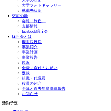
大学の歴史
大学フォトギャラリー
就職先状況
交流の場
会報「緑丘」
支部情報
facebook緑丘会
緑丘会とは
理事長挨拶
事業紹介
事業計画
事業報告
現況
会費／寄付のお願い
定款
組織・代議員
役員の紹介
予算と過去年度決算報告
お知らせ
活動予定