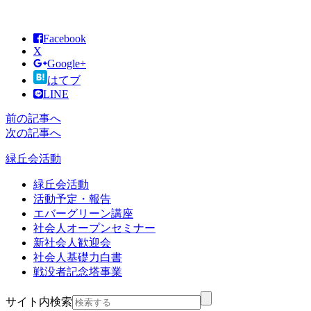
Facebook
X
Google+
はてブ
LINE
前の記事へ
次の記事へ
緑丘会活動
緑丘会活動
活動予定・報告
エバーグリーン講座
社会人オープンセミナー
新社会人歓迎会
社会人基礎力白書
戦没者記念塔事業
サイト内検索