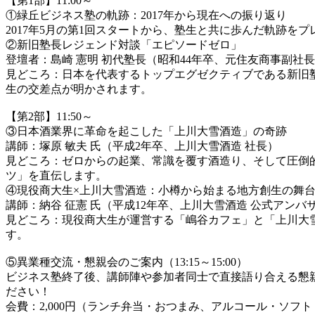
【第1部】11:00～
①緑丘ビジネス塾の軌跡：2017年から現在への振り返り
2017年5月の第1回スタートから、塾生と共に歩んだ軌跡
②新旧塾長レジェンド対談「エピソードゼロ」
登壇者：島崎 憲明 初代塾長（昭和44年卒、元住友商事副社
見どころ：日本を代表するトップエグゼクティブである新旧
生の交差点が明かされます。
【第2部】11:50～
③日本酒業界に革命を起こした「上川大雪酒造」の奇跡
講師：塚原 敏夫 氏（平成2年卒、上川大雪酒造 社長）
見どころ：ゼロからの起業、常識を覆す酒造り、そして圧倒
ツ」を直伝します。
④現役商大生×上川大雪酒造：小樽から始まる地方創生の舞
講師：納谷 征憲 氏（平成12年卒、上川大雪酒造 公式アンバ
見どころ：現役商大生が運営する「嶋谷カフェ」と「上川大
す。
⑤異業種交流・懇親会のご案内（13:15～15:00）
ビジネス塾終了後、講師陣や参加者同士で直接語り合える懇
ださい！
会費：2,000円（ランチ弁当・おつまみ、アルコール・ソフ