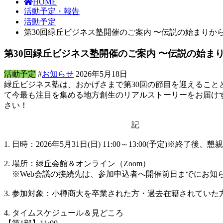
HOME
活動予定・報告
活動予定
第30回緑丘ビジネス塾開催のご案内 〜伝説の始まり
第30回緑丘ビジネス塾開催のご案内 〜伝説の始
活動予定
#
お知らせ
2026年5月18日
緑丘ビジネス塾は、おかげさまで第30回の節目を迎えるこ
て今最も注目を集める地方創生のリアルストーリーをお届け
さい！
記
1. 日時：2026年5月31日(日) 11:00～13:00(予定)※終了
2. 場所：緑丘会館＆オンライン（Zoom）
※Web会議の接続先は、参加申込者へ開催前日までにお知
3. 参加対象：小樽商大を卒業された方・過去在籍されていた
4. タイムスケジュール＆見どころ