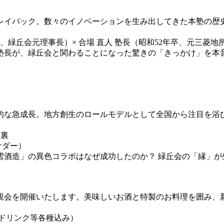
をプレイバック。数々のイノベーションを生み出してきた本塾の歴
長、緑丘会元理事長）× 合場 直人 塾長（昭和52年卒、元三
塾長が、緑丘会と関わることになった驚きの「きっかけ」を本
的な急成長。地方創生のロールモデルとして全国から注目を浴
台裏
サダー）
雪酒造」の異色コラボはなぜ成功したのか？ 緑丘会の「縁」が
親会を開催いたします。美味しいお酒と特製のお料理を囲み、
トドリンク等各種込み）