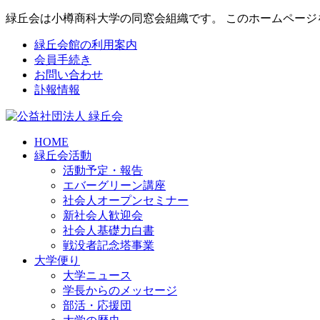
緑丘会は小樽商科大学の同窓会組織です。 このホームペー
緑丘会館の利用案内
会員手続き
お問い合わせ
訃報情報
HOME
緑丘会活動
活動予定・報告
エバーグリーン講座
社会人オープンセミナー
新社会人歓迎会
社会人基礎力白書
戦没者記念塔事業
大学便り
大学ニュース
学長からのメッセージ
部活・応援団