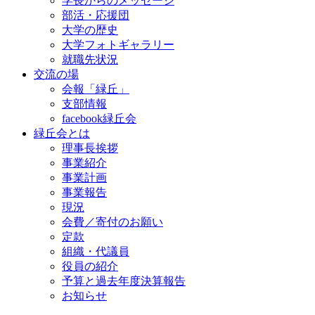
学長からのメッセージ
部活・応援団
大学の歴史
大学フォトギャラリー
就職先状況
交流の場
会報「緑丘」
支部情報
facebook緑丘会
緑丘会とは
理事長挨拶
事業紹介
事業計画
事業報告
現況
会費／寄付のお願い
定款
組織・代議員
役員の紹介
予算と過去年度決算報告
お知らせ