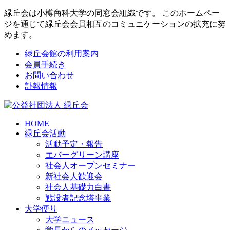
緑丘会は小樽商科大学の同窓会組織です。 このホームペー
ジを通じて緑丘会会員相互のコミュニケーションの拡充に努
めます。
緑丘会館の利用案内
会員手続き
お問い合わせ
訃報情報
HOME
緑丘会活動
活動予定・報告
エバーグリーン講座
社会人オープンセミナー
新社会人歓迎会
社会人基礎力白書
戦没者記念塔事業
大学便り
大学ニュース