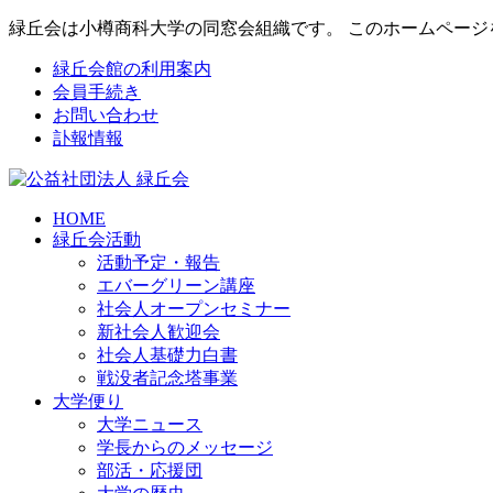
緑丘会は小樽商科大学の同窓会組織です。 このホームペー
緑丘会館の利用案内
会員手続き
お問い合わせ
訃報情報
HOME
緑丘会活動
活動予定・報告
エバーグリーン講座
社会人オープンセミナー
新社会人歓迎会
社会人基礎力白書
戦没者記念塔事業
大学便り
大学ニュース
学長からのメッセージ
部活・応援団