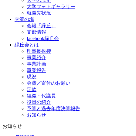
大学の歴史
大学フォトギャラリー
就職先状況
交流の場
会報「緑丘」
支部情報
facebook緑丘会
緑丘会とは
理事長挨拶
事業紹介
事業計画
事業報告
現況
会費／寄付のお願い
定款
組織・代議員
役員の紹介
予算と過去年度決算報告
お知らせ
お知らせ