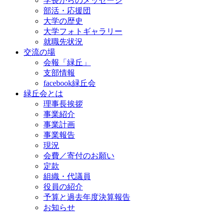
学長からのメッセージ
部活・応援団
大学の歴史
大学フォトギャラリー
就職先状況
交流の場
会報「緑丘」
支部情報
facebook緑丘会
緑丘会とは
理事長挨拶
事業紹介
事業計画
事業報告
現況
会費／寄付のお願い
定款
組織・代議員
役員の紹介
予算と過去年度決算報告
お知らせ