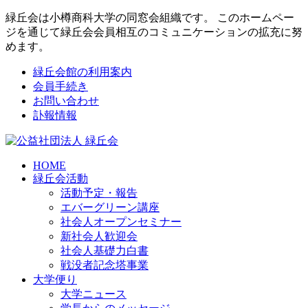
緑丘会は小樽商科大学の同窓会組織です。 このホームペー
ジを通じて緑丘会会員相互のコミュニケーションの拡充に努
めます。
緑丘会館の利用案内
会員手続き
お問い合わせ
訃報情報
HOME
緑丘会活動
活動予定・報告
エバーグリーン講座
社会人オープンセミナー
新社会人歓迎会
社会人基礎力白書
戦没者記念塔事業
大学便り
大学ニュース