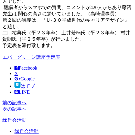
人でした。
聴講者からスマホでの質問、コメントが420人からあり藤沼
先生は 関心の高さに驚いていました。（島崎理事長）
第２回の講義は、『Ｕ-３０平成世代のキャリアデザイン』
と題し、
二口祐典氏（平２３年卒） 土井若楠氏（平２３年卒） 村井
貴朗氏（平２５年卒）が行いました。
予定表を添付致します。
エバーグリーン講座予定表
Facebook
X
Google+
はてブ
LINE
前の記事へ
次の記事へ
緑丘会活動
緑丘会活動