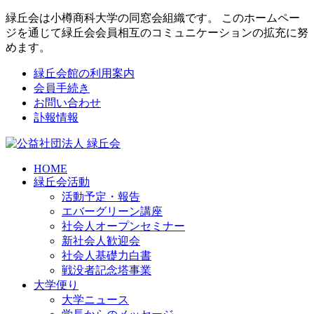
緑丘会は小樽商科大学の同窓会組織です。 このホームペー
ジを通じて緑丘会会員相互のコミュニケーションの拡充に努
めます。
緑丘会館の利用案内
会員手続き
お問い合わせ
訃報情報
HOME
緑丘会活動
活動予定・報告
エバーグリーン講座
社会人オープンセミナー
新社会人歓迎会
社会人基礎力白書
戦没者記念塔事業
大学便り
大学ニュース