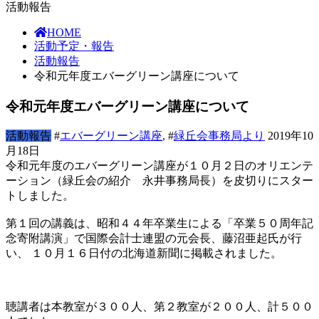
活動報告
HOME
活動予定・報告
活動報告
令和元年度エバーグリーン講座について
令和元年度エバーグリーン講座について
活動報告
#
エバーグリーン講座
, #
緑丘会事務局より
2019年10
月18日
令和元年度のエバーグリーン講座が１０月２日のオリエンテ
ーション（緑丘会の紹介 永井事務局長）を皮切りにスター
トしました。
第１回の講義は、昭和４４年卒業生による「卒業５０周年記
念寄附講演」で国際会計士連盟の元会長、藤沼亜起氏が行
い、 １０月１６日付の北海道新聞に掲載されました。
聴講者は本教室が３００人、第２教室が２００人、計５００