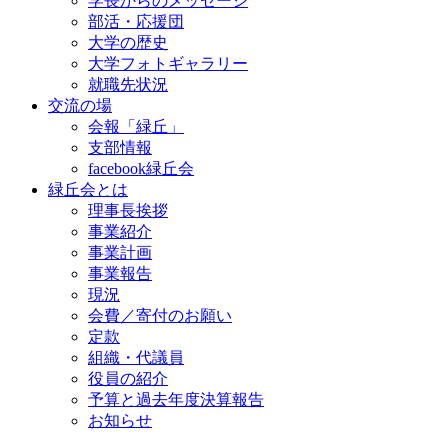
学長からのメッセージ
部活・応援団
大学の歴史
大学フォトギャラリー
就職先状況
交流の場
会報「緑丘」
支部情報
facebook緑丘会
緑丘会とは
理事長挨拶
事業紹介
事業計画
事業報告
現況
会費／寄付のお願い
定款
組織・代議員
役員の紹介
予算と過去年度決算報告
お知らせ