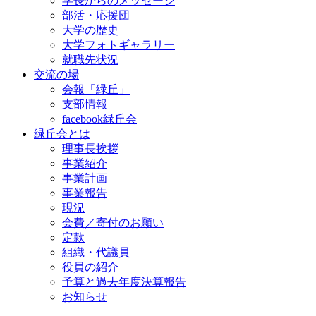
学長からのメッセージ
部活・応援団
大学の歴史
大学フォトギャラリー
就職先状況
交流の場
会報「緑丘」
支部情報
facebook緑丘会
緑丘会とは
理事長挨拶
事業紹介
事業計画
事業報告
現況
会費／寄付のお願い
定款
組織・代議員
役員の紹介
予算と過去年度決算報告
お知らせ