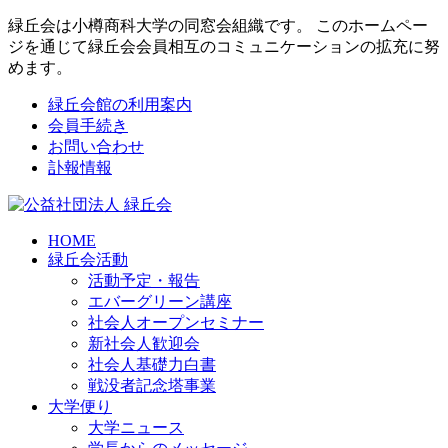
緑丘会は小樽商科大学の同窓会組織です。 このホームペー
ジを通じて緑丘会会員相互のコミュニケーションの拡充に努
めます。
緑丘会館の利用案内
会員手続き
お問い合わせ
訃報情報
HOME
緑丘会活動
活動予定・報告
エバーグリーン講座
社会人オープンセミナー
新社会人歓迎会
社会人基礎力白書
戦没者記念塔事業
大学便り
大学ニュース