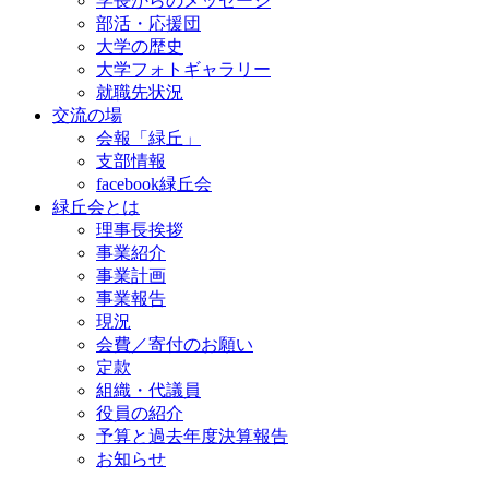
学長からのメッセージ
部活・応援団
大学の歴史
大学フォトギャラリー
就職先状況
交流の場
会報「緑丘」
支部情報
facebook緑丘会
緑丘会とは
理事長挨拶
事業紹介
事業計画
事業報告
現況
会費／寄付のお願い
定款
組織・代議員
役員の紹介
予算と過去年度決算報告
お知らせ