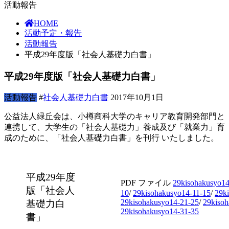
活動報告
HOME
活動予定・報告
活動報告
平成29年度版「社会人基礎力白書」
平成29年度版「社会人基礎力白書」
活動報告
#
社会人基礎力白書
2017年10月1日
公益法人緑丘会は、小樽商科大学のキャリア教育開発部門と
連携して、大学生の「社会人基礎力」養成及び「就業力」育
成のために、「社会人基礎力白書」を刊行 いたしました。
平成29年度
PDF ファイル
29kisohakusyo14
版「社会人
10
/
29kisohakusyo14-11-15
/
29k
29kisohakusyo14-21-25
/
29kisoh
基礎力白
29kisohakusyo14-31-35
書」