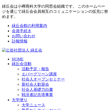
緑丘会は小樽商科大学の同窓会組織です。 このホームペー
ジを通じて緑丘会会員相互のコミュニケーションの拡充に努
めます。
緑丘会館の利用案内
会員手続き
お問い合わせ
訃報情報
HOME
緑丘会活動
活動予定・報告
エバーグリーン講座
社会人オープンセミナー
新社会人歓迎会
社会人基礎力白書
戦没者記念塔事業
大学便り
大学ニュース